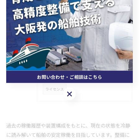
タグ
Tags
大阪市
船舶
全国
修理
海外研修
分解
出張
海上保安庁
高速艇
高出力
組み立て
お問い合わせ・ご相談はこちら
ライセンス
お問い合わせ・ご相談はこちら
過去の稼働履歴や装置構成をもとに、現在の状態を冷静
に読み解いて船舶の安定稼働を目指しています。整備に