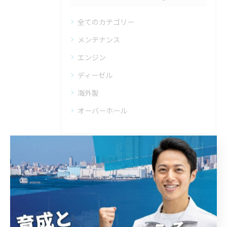
全てのカテゴリー
メンテナンス
エンジン
ディーゼル
海外製
オーバーホール
最近の投稿
Recent Posts
2025/06/13
なぜ協進工業は選ばれるのか？- 独自のライセンスが拓く、舶用ディーゼルエンジン