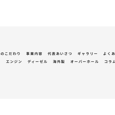
業のこだわり
事業内容
代表あいさつ
ギャラリー
よく
エンジン
ディーゼル
海外製
オーバーホール
コラ
© 2026 大阪府大阪市の船舶なら株式会社協進工業 ALL RIGHTS RESERVED.